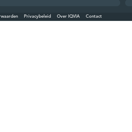
rwaarden
Privacybeleid
Over IQVIA
Contact